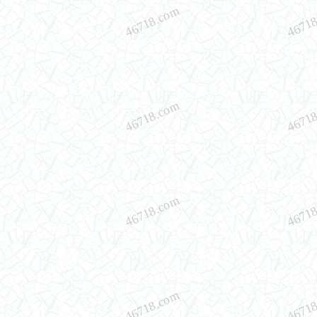
46718.com
4671
46718.com
4671
46718.com
4671
46718.com
4671