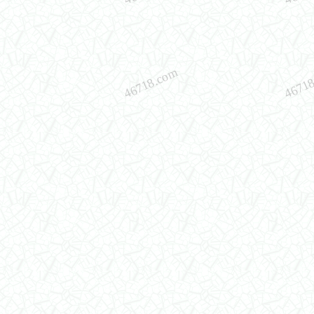
46718.com
4671