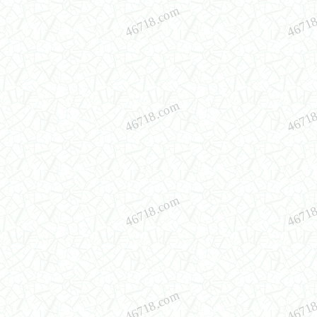
46718.com
4671
46718.com
4671
46718.com
4671
46718.com
4671