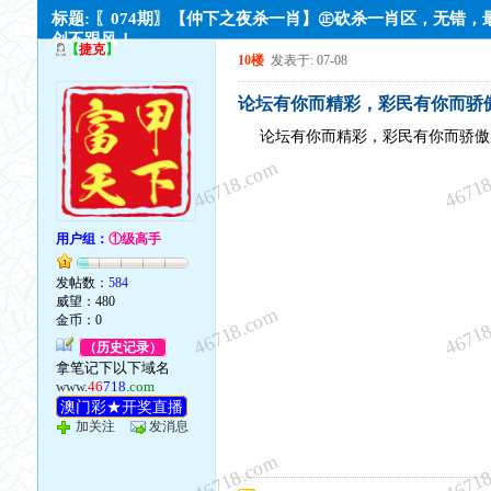
标题: 〖074期〗【仲下之夜杀一肖】㊣砍杀一肖区，无错，
创不跟风！
【
捷克
】
10楼
发表于: 07-08
论坛有你而精彩，彩民有你而骄傲
论坛有你而精彩，彩民有你而骄傲
46718.com
4671
用户组：
①级高手
发帖数：
584
威望：480
46718.com
4671
金币：0
（历史记录）
拿笔记下以下域名
www.
46
718
.com
澳门彩★开奖直播
加关注
发消息
46718.com
4671