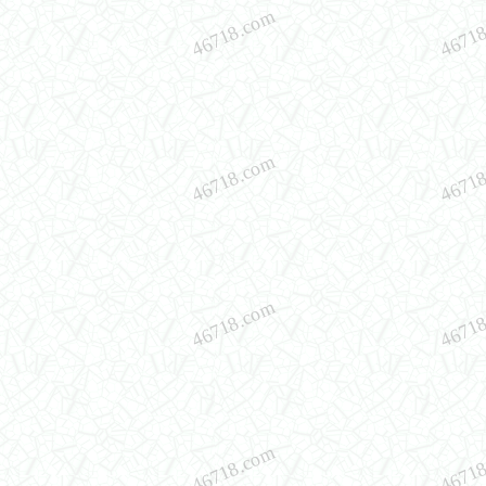
46718.com
4671
46718.com
4671
46718.com
4671
46718.com
4671