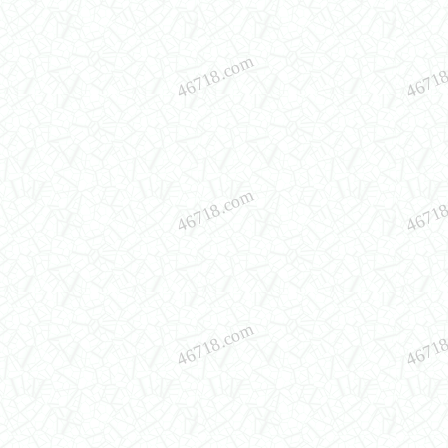
46718.com
4671
46718.com
4671
46718.com
4671