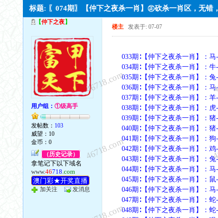
标题: 〖074期〗【仲下之夜杀一肖】㊣砍杀一肖区，无
【
仲下之夜
】
楼主
发表于: 07-07
033期∶【仲下之夜杀一肖】：马----
034期∶【仲下之夜杀一肖】：牛----
46718.com
4
035期∶【仲下之夜杀一肖】：兔----
036期∶【仲下之夜杀一肖】：马----
037期∶【仲下之夜杀一肖】：羊----
用户组：
①级高手
038期∶【仲下之夜杀一肖】：虎----
039期∶【仲下之夜杀一肖】：猪----
发帖数：
103
040期∶【仲下之夜杀一肖】：猪----
威望：10
041期∶【仲下之夜杀一肖】：狗----
46718.com
4
金币：0
042期∶【仲下之夜杀一肖】：鸡----
（历史记录）
043期∶【仲下之夜杀一肖】：兔----
拿笔记下以下域名
044期∶【仲下之夜杀一肖】：马----
www.
46
718
.com
045期∶【仲下之夜杀一肖】：鼠----
澳门彩★开奖直播
加关注
发消息
046期∶【仲下之夜杀一肖】：马----
047期∶【仲下之夜杀一肖】：蛇----
46718.com
4
048期∶【仲下之夜杀一肖】：蛇----