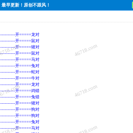
错，最早更新！原创不跟风！
-------开=====龙对
-------开=====鼠对
6718.com
46718.com
-------开=====猪对
-------开=====鼠对
-------开=====马对
-------开=====兔对
-------开=====蛇对
-------开=====牛对
-------开=====龙对
6718.com
46718.com
-------开=====鸡错
-------开=====兔错
-------开=====猪对
-------开=====狗对
-------开=====狗对
-------开=====兔对
6718.com
46718.com
-------开=====马对