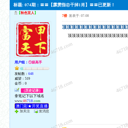
标题: 074期：〓〓【霹雳指㊣干掉1肖】〓〓已更新！
【
秋色宜人
】
7楼
发表于: 07-08
顶顶顶顶顶顶顶顶顶顶顶顶顶顶
顶顶顶顶顶顶顶顶顶顶顶顶顶顶顶
46718.com
4671
用户组：
①级高手
发帖数：
648
威望：519
46718.com
4671
金币：0
（历史记录）
拿笔记下以下域名
www.
46
718
.com
澳门彩★开奖直播
加关注
发消息
46718.com
4671