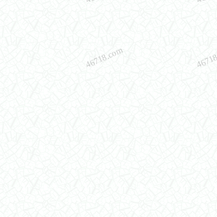
46718.com
4671