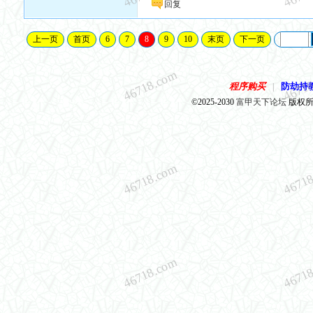
回复
上一页
首页
6
7
8
9
10
末页
下一页
46718.com
4671
程序购买
防劫持
|
©2025-2030
富甲天下论坛
版权所有 
46718.com
4671
46718.com
4671