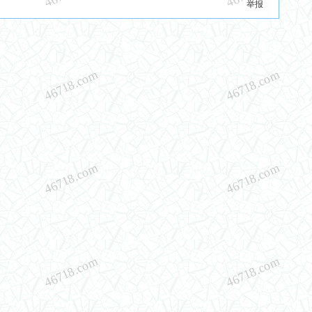
举报
46718.com
46718.com
46718.com
46718.com
46718.com
46718.com