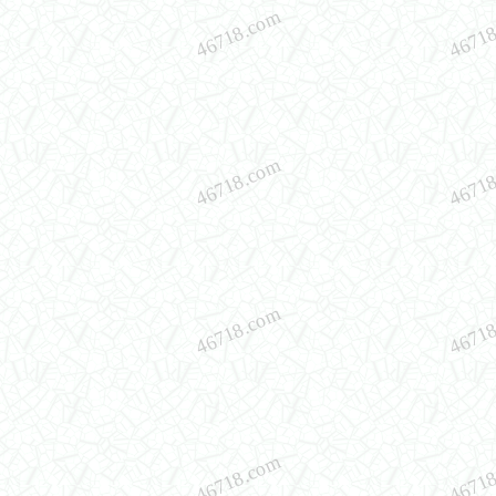
46718.com
4671
46718.com
4671
46718.com
4671
46718.com
4671