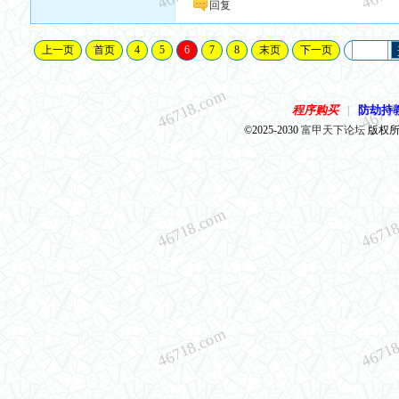
回复
上一页
首页
4
5
6
7
8
末页
下一页
46718.com
4671
程序购买
防劫持
|
©2025-2030
富甲天下论坛
版权所有 
46718.com
4671
46718.com
4671