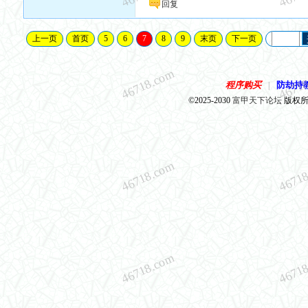
回复
上一页
首页
5
6
7
8
9
末页
下一页
46718.com
4671
程序购买
防劫持
|
©2025-2030
富甲天下论坛
版权所有 
46718.com
4671
46718.com
4671