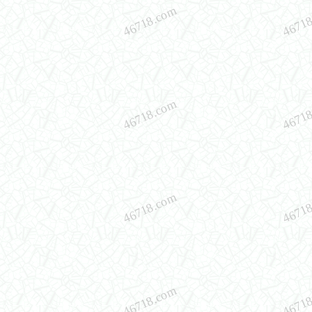
46718.com
4671
46718.com
4671
46718.com
4671
46718.com
4671