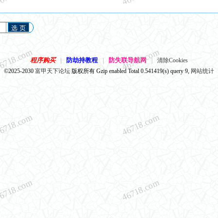
选 页
6718.com
46718.com
程序购买
防劫持教程
防失联导航网
|
|
|
清除Cookies
©2025-2030
富甲天下论坛
版权所有 Gzip enabled
Total 0.541419(s) query 9,
网站统计
6718.com
46718.com
6718.com
46718.com