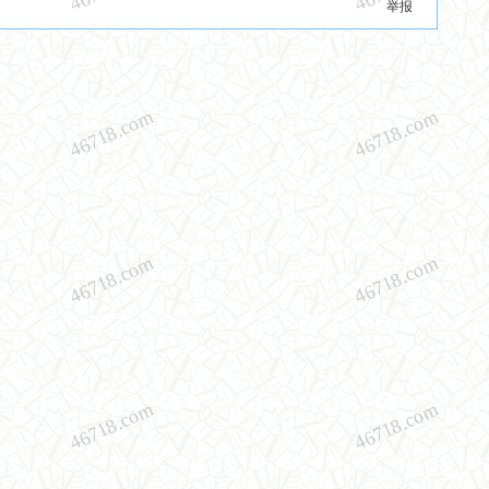
举报
46718.com
46718.com
46718.com
46718.com
46718.com
46718.com