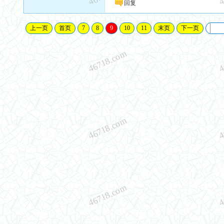
回复
上一页
首页
7
8
9
10
11
末页
下一页
46718.com
4
46718.com
4
46718.com
4