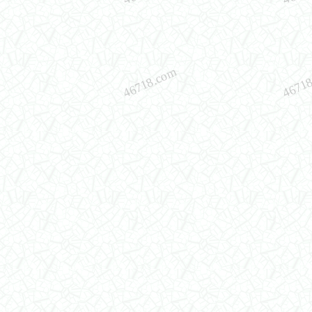
46718.com
4671