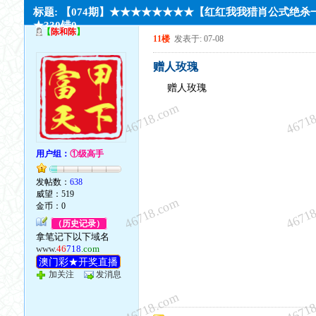
标题: 【074期】★★★★★★★★【红红我我猎肖公式绝杀
★330错0
【
陈和陈
】
11楼
发表于: 07-08
赠人玫瑰
赠人玫瑰
46718.com
4671
用户组：
①级高手
发帖数：
638
威望：519
46718.com
4671
金币：0
（历史记录）
拿笔记下以下域名
www.
46
718
.com
澳门彩★开奖直播
加关注
发消息
46718.com
4671