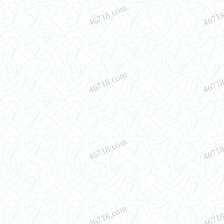
46718.com
4671
46718.com
4671
46718.com
4671
46718.com
4671