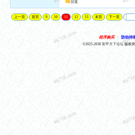
回复
上一页
首页
9
10
11
12
13
末页
下一页
46718.com
4671
程序购买
防劫持
|
©2025-2030
富甲天下论坛
版权所有 
46718.com
4671
46718.com
4671