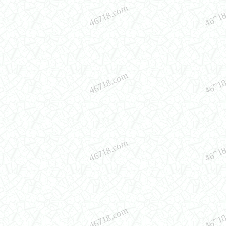
46718.com
4671
46718.com
4671
46718.com
4671
46718.com
4671