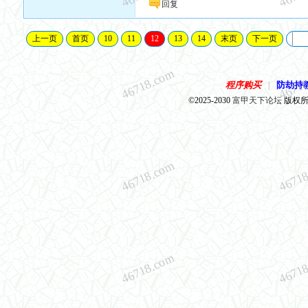
回复
上一页
首页
10
11
12
13
14
末页
下一页
46718.com
4671
程序购买
防劫持
|
©2025-2030
富甲天下论坛
版权所有 
46718.com
4671
46718.com
4671