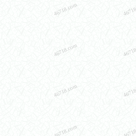
46718.com
4671
46718.com
4671
46718.com
4671
46718.com
4671