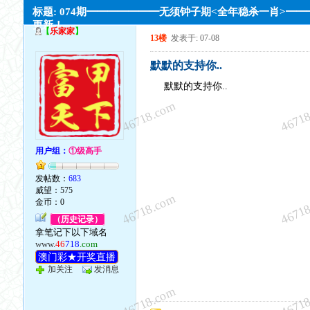
标题: 074期━━━━━━━无须钟子期<全年稳杀一肖>━
更新！
【
乐家家
】
13楼
发表于: 07-08
默默的支持你..
默默的支持你..
46718.com
4671
用户组：
①级高手
发帖数：
683
威望：575
46718.com
4671
金币：0
（历史记录）
拿笔记下以下域名
www.
46
718
.com
澳门彩★开奖直播
加关注
发消息
46718.com
4671