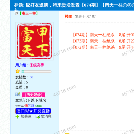
标题: 应好友邀请，特来贵坛发表【074期】【南天一柱㊣㊣
新
【
南天一柱
】
楼主
发表于: 07-07
【074期】南天一柱绝杀：8尾 开0
【073期】南天一柱绝杀：8尾 开2
46718.com
4671
【072期】南天一柱绝杀：9尾 开4
用户组：
①级高手
发帖数：
58
威望：5
46718.com
4671
金币：0
（历史记录）
拿笔记下以下域名
www.
46
718
.com
澳门彩★开奖直播
加关注
发消息
46718.com
4671