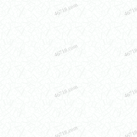
46718.com
4671
46718.com
4671
46718.com
4671
46718.com
4671