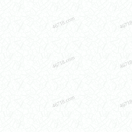
46718.com
4671
46718.com
4671
46718.com
4671