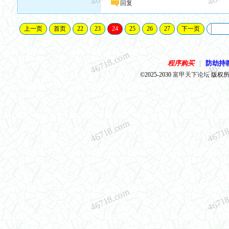
回复
上一页
首页
22
23
24
25
26
27
下一页
46718.com
4671
程序购买
防劫持
|
©2025-2030
富甲天下论坛
版权所有 
46718.com
4671
46718.com
4671