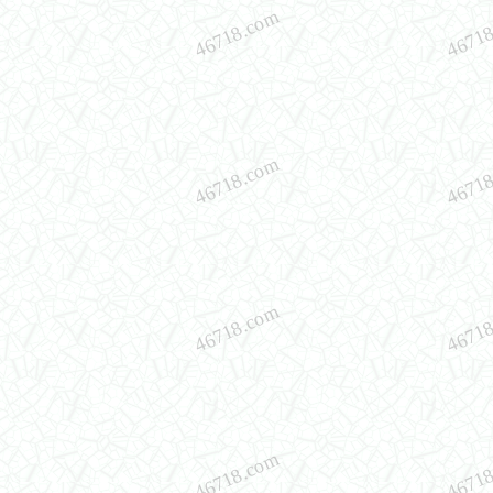
46718.com
4671
46718.com
4671
46718.com
4671
46718.com
4671