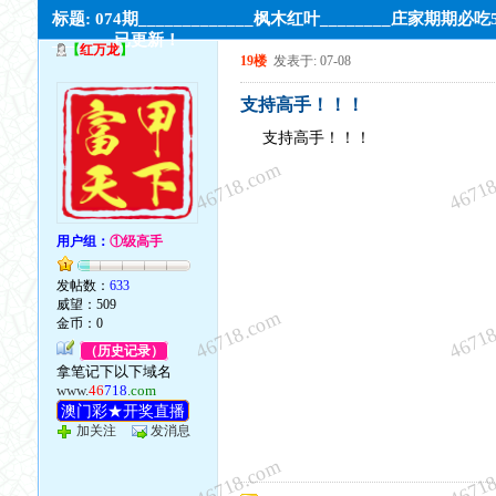
标题: 074期_____________枫木红叶________庄家期期必吃
_______已更新！
【
红万龙
】
19楼
发表于: 07-08
支持高手！！！
支持高手！！！
46718.com
4671
用户组：
①级高手
发帖数：
633
威望：509
46718.com
4671
金币：0
（历史记录）
拿笔记下以下域名
www.
46
718
.com
澳门彩★开奖直播
加关注
发消息
46718.com
4671