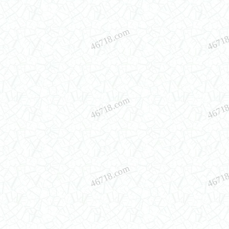
46718.com
4671
46718.com
4671
46718.com
4671