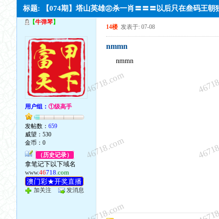
标题: 【074期】塔山英雄㊣杀一肖〓〓〓以后只在叁码王朝
【
牛弹琴
】
14楼
发表于: 07-08
nmmn
nmmn
46718.com
4671
用户组：
①级高手
发帖数：
659
威望：530
46718.com
4671
金币：0
（历史记录）
拿笔记下以下域名
www.
46
718
.com
澳门彩★开奖直播
加关注
发消息
46718.com
4671