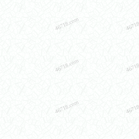
46718.com
4671
46718.com
4671
46718.com
4671