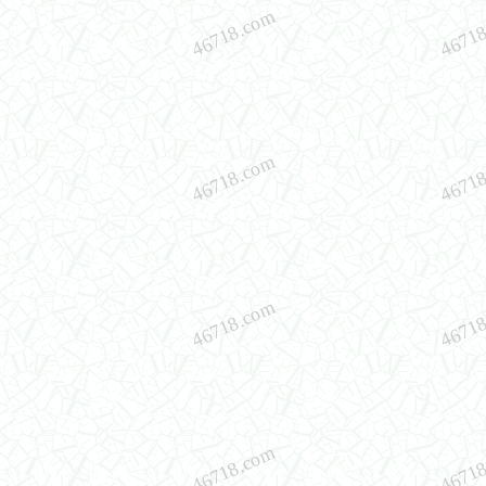
46718.com
4671
46718.com
4671
46718.com
4671
46718.com
4671