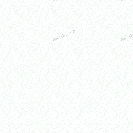
46718.com
4671