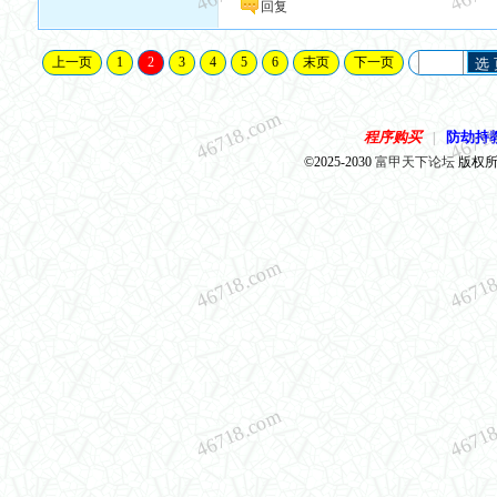
回复
上一页
1
2
3
4
5
6
末页
下一页
选
46718.com
4671
程序购买
防劫持
|
©2025-2030
富甲天下论坛
版权所有 
46718.com
4671
46718.com
4671