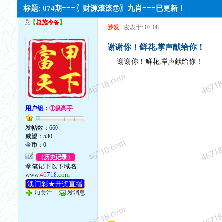
标题: 074期===〖财源滚滚㊣〗九肖===已更新！
【
总施令备
】
沙发
发表于: 07-08
谢谢你！鲜花,掌声献给你！
谢谢你！鲜花,掌声献给你！
46718.com
4671
用户组：
①级高手
发帖数：
660
威望：530
46718.com
4671
金币：0
（历史记录）
拿笔记下以下域名
www.
46
718
.com
澳门彩★开奖直播
加关注
发消息
46718.com
4671