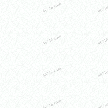
46718.com
4671
46718.com
4671
46718.com
4671
46718.com
4671