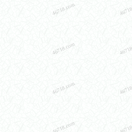
46718.com
4671
46718.com
4671
46718.com
4671
46718.com
4671