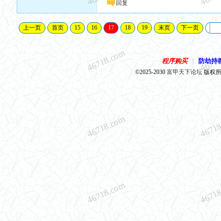
回复
上一页
首页
15
16
17
18
19
末页
下一页
46718.com
4671
程序购买
防劫持
|
©2025-2030
富甲天下论坛
版权所有 
46718.com
4671
46718.com
4671