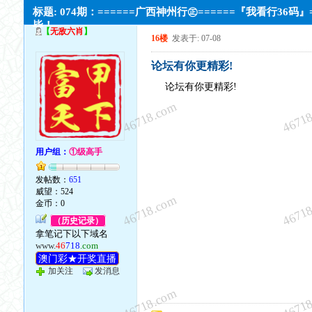
标题: 074期：======广西神州行㊣======『我看行36码』
毕！
【
无敌六肖
】
16楼
发表于: 07-08
论坛有你更精彩!
论坛有你更精彩!
46718.com
4671
用户组：
①级高手
发帖数：
651
威望：524
46718.com
4671
金币：0
（历史记录）
拿笔记下以下域名
www.
46
718
.com
澳门彩★开奖直播
加关注
发消息
46718.com
4671