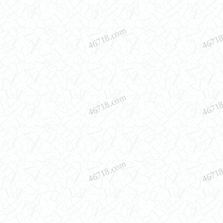
46718.com
4671
46718.com
4671
46718.com
4671