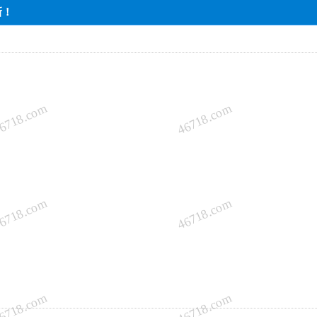
新！
6718.com
46718.com
6718.com
46718.com
6718.com
46718.com