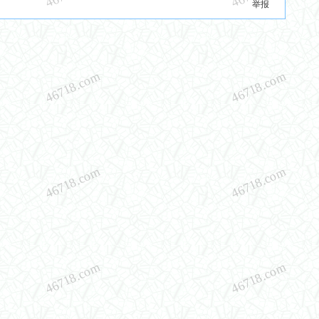
举报
46718.com
46718.com
46718.com
46718.com
46718.com
46718.com