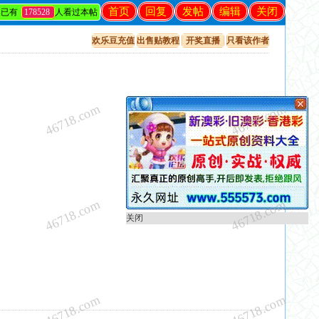
首页
回复
发帖
编辑
关闭
已有
178528
人看过本帖
欢乐豆充值
出售贴教程
开奖直播
只看该作者
46718.com
46718.com
46718.com
46718.com
关闭
46718.com
46718.com