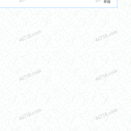
举报
46718.com
46718.com
46718.com
46718.com
46718.com
46718.com