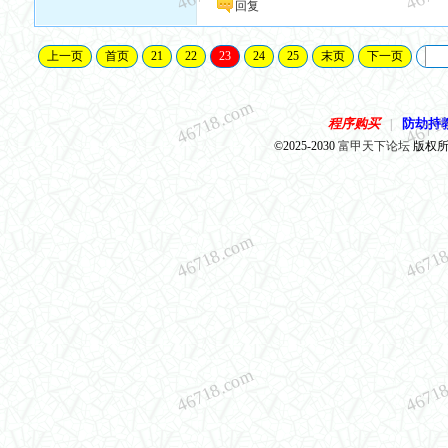
回复
上一页
首页
21
22
23
24
25
末页
下一页
46718.com
4671
程序购买
防劫持
|
©2025-2030
富甲天下论坛
版权所有 
46718.com
4671
46718.com
4671