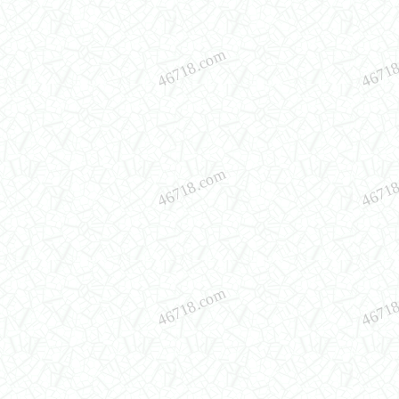
46718.com
4671
46718.com
4671
46718.com
4671