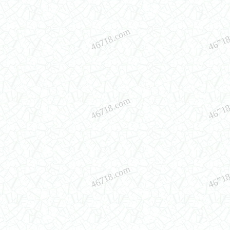
46718.com
4671
46718.com
4671
46718.com
4671