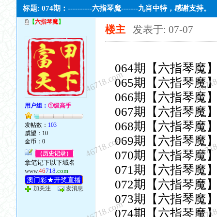
标题: 074期：----------六指琴魔-------九肖中特，感谢支持。
【
六指琴魔
】
楼主
发表于: 07-07
064期【六指琴魔
46718.com
4671
065期【六指琴魔
066期【六指琴魔
用户组：
①级高手
067期【六指琴魔
068期【六指琴魔
发帖数：
103
威望：10
46718.com
4671
069期【六指琴
金币：0
070期【六指琴魔
（历史记录）
拿笔记下以下域名
071期【六指琴魔
www.
46
718
.com
澳门彩★开奖直播
072期【六指琴魔
加关注
发消息
073期【六指琴魔
46718.com
4671
074期【六指琴魔