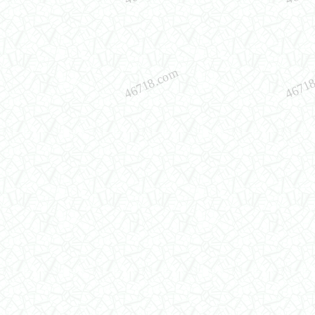
46718.com
4671