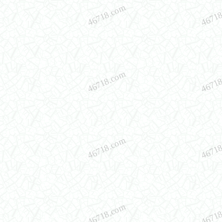
46718.com
4671
46718.com
4671
46718.com
4671
46718.com
4671