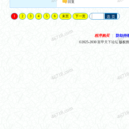
回复
1
2
3
4
5
6
末页
下一页
选 页
46718.com
4671
程序购买
防劫持
|
©2025-2030
富甲天下论坛
版权所有 
46718.com
4671
46718.com
4671