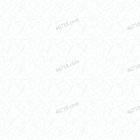
46718.com
4671
46718.com
4671
46718.com
4671