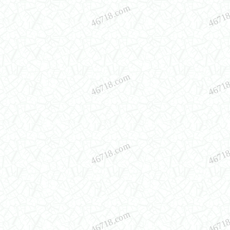
46718.com
4671
46718.com
4671
46718.com
4671
46718.com
4671