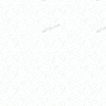
46718.com
4671