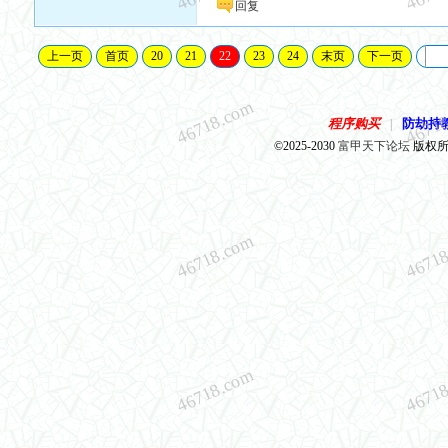
回复
上一页
首页
20
21
22
23
24
末页
下一页
46718.com
4671
程序购买
防劫持
|
©2025-2030
富甲天下论坛
版权所有 
46718.com
4671
46718.com
4671