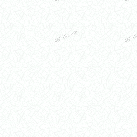
46718.com
4671