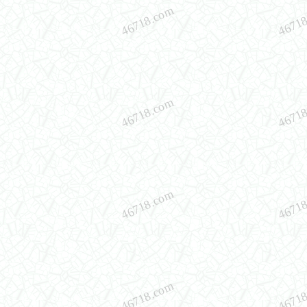
46718.com
4671
46718.com
4671
46718.com
4671
46718.com
4671