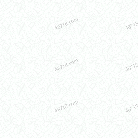
46718.com
4671
46718.com
4671
46718.com
4671