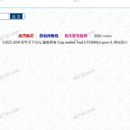
选 页
6718.com
46718.com
程序购买
防劫持教程
防失联导航网
|
|
|
清除Cookies
©2025-2030
富甲天下论坛
版权所有 Gzip enabled
Total 0.555849(s) query 8,
网站统计
6718.com
46718.com
6718.com
46718.com