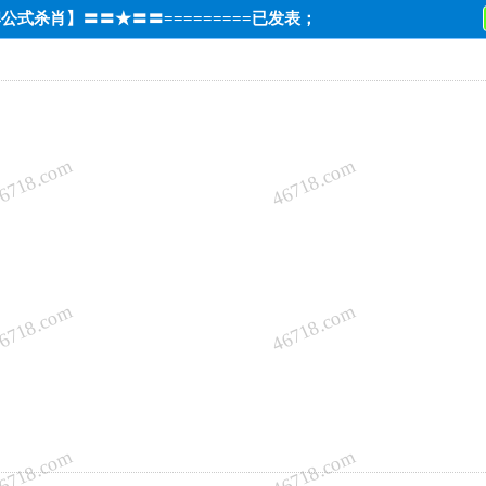
金牌公式杀肖】〓〓★〓〓=========已发表；
6718.com
46718.com
6718.com
46718.com
6718.com
46718.com