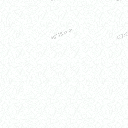
46718.com
4671