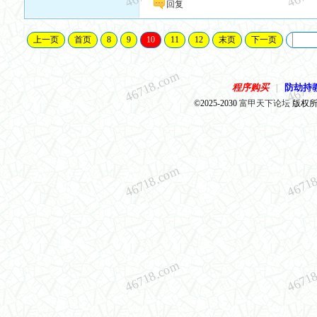
回复
上一页
首页
8
9
10
11
12
末页
下一页
46718.com
4671
程序购买
防劫持
|
©2025-2030
富甲天下论坛
版权所有 
46718.com
4671
46718.com
4671