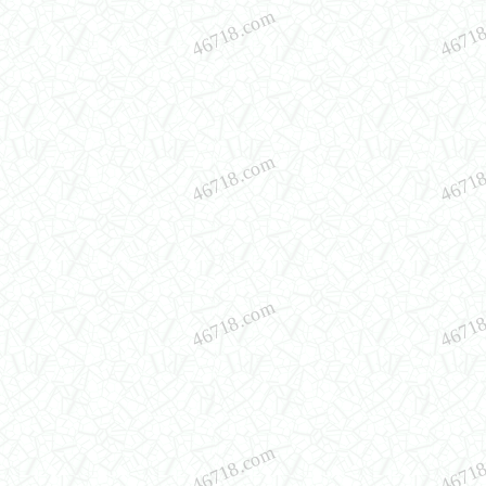
46718.com
4671
46718.com
4671
46718.com
4671
46718.com
4671