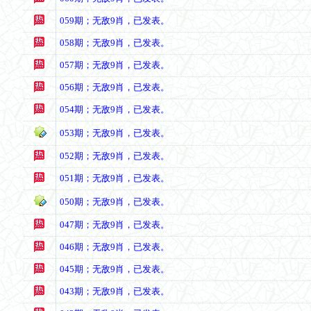
059期；无敌9肖，已发表。
058期；无敌9肖，已发表。
057期；无敌9肖，已发表。
056期；无敌9肖，已发表。
054期；无敌9肖，已发表。
053期；无敌9肖，已发表。
052期；无敌9肖，已发表。
051期；无敌9肖，已发表。
050期；无敌9肖，已发表。
047期；无敌9肖，已发表。
046期；无敌9肖，已发表。
045期；无敌9肖，已发表。
043期；无敌9肖，已发表。