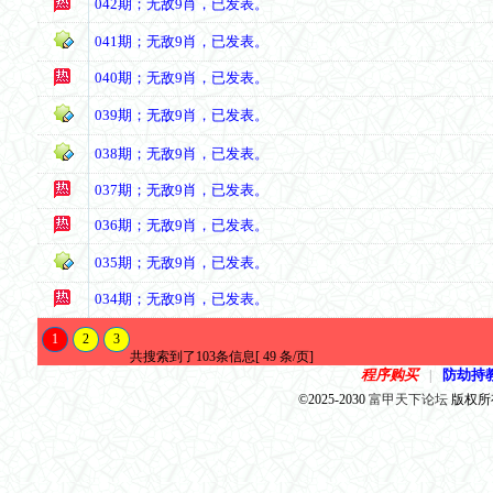
042期；无敌9肖，已发表。
041期；无敌9肖，已发表。
040期；无敌9肖，已发表。
039期；无敌9肖，已发表。
038期；无敌9肖，已发表。
037期；无敌9肖，已发表。
036期；无敌9肖，已发表。
035期；无敌9肖，已发表。
034期；无敌9肖，已发表。
1
2
3
共搜索到了103条信息[ 49 条/页]
程序购买
防劫持
|
©2025-2030
富甲天下论坛
版权所有 