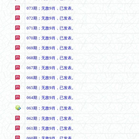
073期；无敌9肖，已发表。
072期；无敌9肖，已发表。
071期；无敌9肖，已发表。
070期；无敌9肖，已发表。
069期；无敌9肖，已发表。
068期；无敌9肖，已发表。
067期；无敌9肖，已发表。
066期；无敌9肖，已发表。
065期；无敌9肖，已发表。
064期；无敌9肖，已发表。
063期；无敌9肖，已发表。
062期；无敌9肖，已发表。
061期；无敌9肖，已发表。
060期；无敌9肖，已发表。