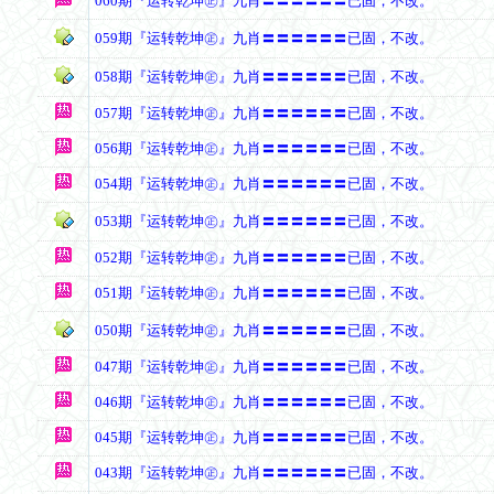
060期『运转乾坤㊣』九肖〓〓〓〓〓〓已固，不改。
059期『运转乾坤㊣』九肖〓〓〓〓〓〓已固，不改。
058期『运转乾坤㊣』九肖〓〓〓〓〓〓已固，不改。
057期『运转乾坤㊣』九肖〓〓〓〓〓〓已固，不改。
056期『运转乾坤㊣』九肖〓〓〓〓〓〓已固，不改。
054期『运转乾坤㊣』九肖〓〓〓〓〓〓已固，不改。
053期『运转乾坤㊣』九肖〓〓〓〓〓〓已固，不改。
052期『运转乾坤㊣』九肖〓〓〓〓〓〓已固，不改。
051期『运转乾坤㊣』九肖〓〓〓〓〓〓已固，不改。
050期『运转乾坤㊣』九肖〓〓〓〓〓〓已固，不改。
047期『运转乾坤㊣』九肖〓〓〓〓〓〓已固，不改。
046期『运转乾坤㊣』九肖〓〓〓〓〓〓已固，不改。
045期『运转乾坤㊣』九肖〓〓〓〓〓〓已固，不改。
043期『运转乾坤㊣』九肖〓〓〓〓〓〓已固，不改。