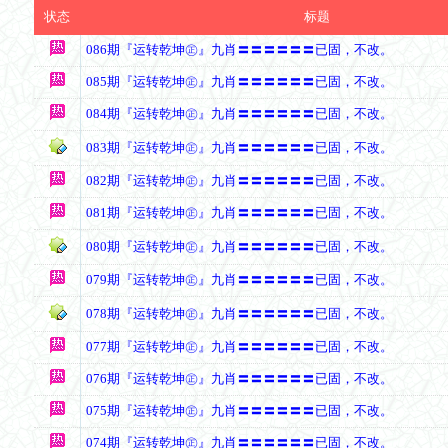
状态
标题
086期『运转乾坤㊣』九肖〓〓〓〓〓〓已固，不改。
085期『运转乾坤㊣』九肖〓〓〓〓〓〓已固，不改。
084期『运转乾坤㊣』九肖〓〓〓〓〓〓已固，不改。
083期『运转乾坤㊣』九肖〓〓〓〓〓〓已固，不改。
082期『运转乾坤㊣』九肖〓〓〓〓〓〓已固，不改。
081期『运转乾坤㊣』九肖〓〓〓〓〓〓已固，不改。
080期『运转乾坤㊣』九肖〓〓〓〓〓〓已固，不改。
079期『运转乾坤㊣』九肖〓〓〓〓〓〓已固，不改。
078期『运转乾坤㊣』九肖〓〓〓〓〓〓已固，不改。
077期『运转乾坤㊣』九肖〓〓〓〓〓〓已固，不改。
076期『运转乾坤㊣』九肖〓〓〓〓〓〓已固，不改。
075期『运转乾坤㊣』九肖〓〓〓〓〓〓已固，不改。
074期『运转乾坤㊣』九肖〓〓〓〓〓〓已固，不改。