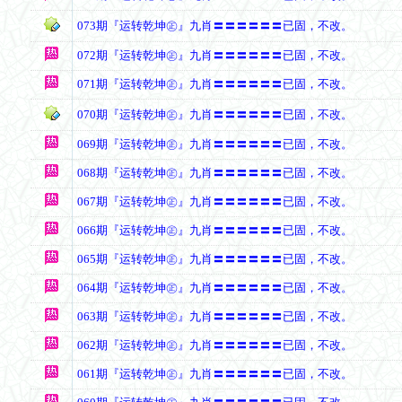
073期『运转乾坤㊣』九肖〓〓〓〓〓〓已固，不改。
072期『运转乾坤㊣』九肖〓〓〓〓〓〓已固，不改。
071期『运转乾坤㊣』九肖〓〓〓〓〓〓已固，不改。
070期『运转乾坤㊣』九肖〓〓〓〓〓〓已固，不改。
069期『运转乾坤㊣』九肖〓〓〓〓〓〓已固，不改。
068期『运转乾坤㊣』九肖〓〓〓〓〓〓已固，不改。
067期『运转乾坤㊣』九肖〓〓〓〓〓〓已固，不改。
066期『运转乾坤㊣』九肖〓〓〓〓〓〓已固，不改。
065期『运转乾坤㊣』九肖〓〓〓〓〓〓已固，不改。
064期『运转乾坤㊣』九肖〓〓〓〓〓〓已固，不改。
063期『运转乾坤㊣』九肖〓〓〓〓〓〓已固，不改。
062期『运转乾坤㊣』九肖〓〓〓〓〓〓已固，不改。
061期『运转乾坤㊣』九肖〓〓〓〓〓〓已固，不改。